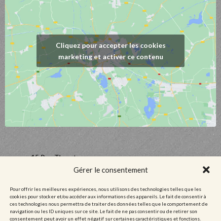
Cliquez pour accepter les cookies
marketing et activer ce contenu
15 Rue Thurot,
21700 Nuits-Saint-Georges, France
Gérer le consentement
03 80 61 09 35
Pour offrir les meilleures expériences, nous utilisons des technologies telles que les
contact@domaineguyetyvandufouleur.fr
cookies pour stocker et/ou accéder aux informations des appareils. Le fait de consentir à
ces technologies nous permettra de traiter des données telles que le comportement de
navigation ou les ID uniques sur ce site. Le fait de ne pas consentir ou de retirer son
Mentions légales
consentement peut avoir un effet négatif sur certaines caractéristiques et fonctions.