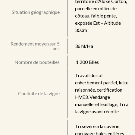
territoire d’Aloxe Corton,
parcelle en milieu de
Situation géographique
côteau, faible pente,
exposée Est – Altitude
300m
Rendement moyen sur 5
36 hl/Ha
ans
Nombre de bouteilles
1 200 Blles
Travail du sol,
enherbement partiel, lutte
raisonnée, certification
Conduite de la vigne
HVE3. Vendange
manuelle, effeuillage, Tri à
la vigne avant récolte
Tri sévère à la cuverie,
encuvage baies entières